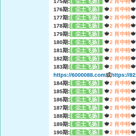
175期:
〖尘土飞扬〗
🍁
2 肖中特

176期:
〖尘土飞扬〗
🍁
2 肖中特

177期:
〖尘土飞扬〗
🍁
2 肖中特

178期:
〖尘土飞扬〗
🍁
2 肖中特

179期:
〖尘土飞扬〗
🍁
2 肖中特

180期:
〖尘土飞扬〗
🍁
2 肖中特

181期:
〖尘土飞扬〗
🍁
2 肖中特

182期:
〖尘土飞扬〗
🍁
2 肖中特

183期:
〖尘土飞扬〗
🍁
2 肖中特

https://6000088.com
或
https://8
184期:
〖尘土飞扬〗
🍁
2 肖中特

185期:
〖尘土飞扬〗
🍁
2 肖中特

186期:
〖尘土飞扬〗
🍁
2 肖中特

187期:
〖尘土飞扬〗
🍁
2 肖中特

188期:
〖尘土飞扬〗
🍁
2 肖中特

189期:
〖尘土飞扬〗
🍁
2 肖中特

190期:
〖尘土飞扬〗
🍁
2 肖中特
