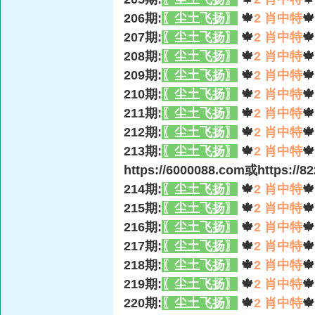
206期:
〖尘土飞扬〗
🍁
2 肖中特

207期:
〖尘土飞扬〗
🍁
2 肖中特

208期:
〖尘土飞扬〗
🍁
2 肖中特

209期:
〖尘土飞扬〗
🍁
2 肖中特

210期:
〖尘土飞扬〗
🍁
2 肖中特

211期:
〖尘土飞扬〗
🍁
2 肖中特

212期:
〖尘土飞扬〗
🍁
2 肖中特

213期:
〖尘土飞扬〗
🍁
2 肖中特

https://6000088.com或https://8
214期:
〖尘土飞扬〗
🍁
2 肖中特

215期:
〖尘土飞扬〗
🍁
2 肖中特

216期:
〖尘土飞扬〗
🍁
2 肖中特

217期:
〖尘土飞扬〗
🍁
2 肖中特

218期:
〖尘土飞扬〗
🍁
2 肖中特

219期:
〖尘土飞扬〗
🍁
2 肖中特

220期:
〖尘土飞扬〗
🍁
2 肖中特
