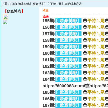
主题 :
218期:澳彩秘典〖欧豪博彩〗〖平特⒈尾〗本站独家发表
楼主
【
欧豪博彩
】
编辑
155期:
〖欧豪博彩〗
😳
平特⒈尾

156期:
〖欧豪博彩〗
😳
平特⒈尾

157期:
〖欧豪博彩〗
😳
平特⒈尾

158期:
〖欧豪博彩〗
😳
平特⒈尾

159期:
〖欧豪博彩〗
😳
平特⒈尾

160期:
〖欧豪博彩〗
😳
平特⒈尾

161期:
〖欧豪博彩〗
😳
平特⒈尾

162期:
〖欧豪博彩〗
😳
平特⒈尾

163期:
〖欧豪博彩〗
😳
平特⒈尾

164期:
〖欧豪博彩〗
😳
平特⒈尾

https://6000088.com/或https://
165期:
〖欧豪博彩〗
😳
平特⒈尾

166期:
〖欧豪博彩〗
😳
平特⒈尾

167期:
〖欧豪博彩〗
😳
平特⒈尾
