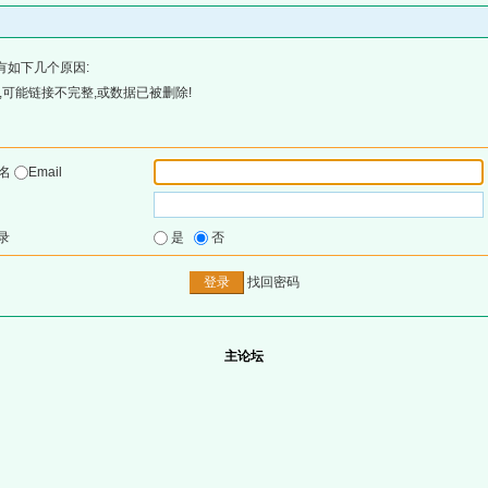
有如下几个原因:
可能链接不完整,或数据已被删除!
户名
Email
录
是
否
找回密码
主论坛