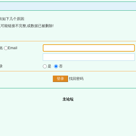
有如下几个原因:
可能链接不完整,或数据已被删除!
户名
Email
录
是
否
找回密码
主论坛