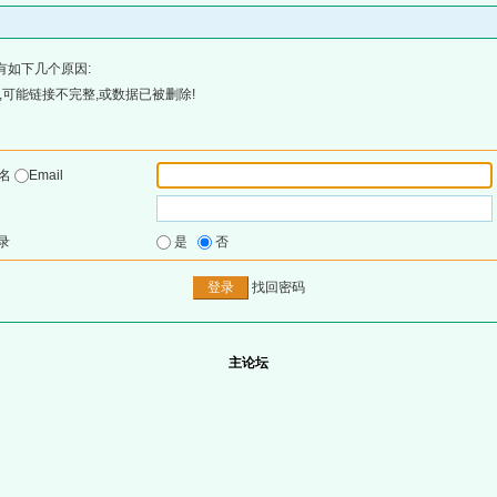
有如下几个原因:
可能链接不完整,或数据已被删除!
户名
Email
录
是
否
找回密码
主论坛