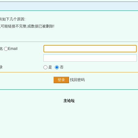
有如下几个原因:
可能链接不完整,或数据已被删除!
户名
Email
录
是
否
找回密码
主论坛