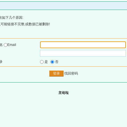
有如下几个原因:
可能链接不完整,或数据已被删除!
户名
Email
录
是
否
找回密码
主论坛