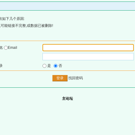
有如下几个原因:
可能链接不完整,或数据已被删除!
户名
Email
录
是
否
找回密码
主论坛