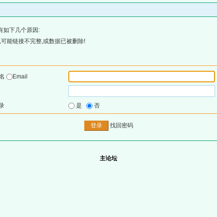
有如下几个原因:
可能链接不完整,或数据已被删除!
户名
Email
录
是
否
找回密码
主论坛